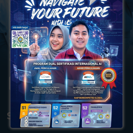
dengan perguruan tinggi lain, pemerintah, dan dunia
usaha maupun industri (DUDI) untuk menyiapkan
mahasiswa siap kerja di era Revolusi Industri 4.0.
Melalui sinergi kegiatan intrakurikuler, kokurikuler, dan
ekstrakurikuler, STIAMAK fokus pada penguatan
kompetensi mahasiswa. Kampus Merdeka juga
memberi kebebasan mahasiswa memilih mata kuliah
sesuai minat dan kebutuhan karier di masa depan.
Kampus Berdampak
STIAMAK Mengajar