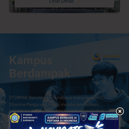
Lihat Detail
Kampus
Berdampak
STIAMAK Barunawati Surabaya menjalankan Tri
Dharma Perguruan Tinggi melalui pendidikan,
penelitian, dan pengabdian kepada masyarakat.
Sejalan dengan Program
Kampus Berdampak
dari
Kemendikbud, STIAMAK membangun kolaborasi