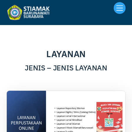
Skip
Men
to
content
LAYANAN
JENIS – JENIS LAYANAN