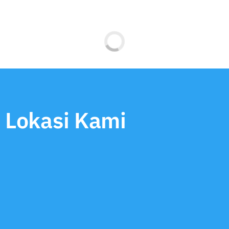
14 Oktober 2024
KULIAH UMUM STIAMAK 2024
Berita
,
Headline
,
Pengumuman
KULIAH UMUM. Direktur Utama Bursa Efek Indonesia