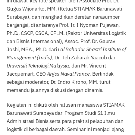
ini diawali keynote speaker oleh Associate Prof. Dr.
Gugus Wijonarko, MM. (Ketua STIAMAK Barunawati
Surabaya), dan menghadirkan deretan narasumber
bergengsi, di antaranya Prof. Ir. I Nyoman Pujawan,
Ph.D., CSCP, CSCA, CPLM. (Rektor Universitas Logistik
dan Bisnis Internasional), Assoc. Prof. Dr. Gaurav
Joshi, MBA., Ph.D. dari
Lal Bahadur Shastri Institute of
Management (India)
, Dr. Teh Zaharah Yaacob dari
Universiti Teknologi Malaysia
, dan Mr. Vincent
Jacquemart, CEO
Argos Naval France
. Bertindak
sebagai moderator, Dr. Indro Kirono, MM. turut
memandu jalannya diskusi dengan dinamis.
Kegiatan ini diikuti oleh ratusan mahasiswa STIAMAK
Barunawati Surabaya dari Program Studi S1 Ilmu
Administrasi Bisnis serta para praktisi pelabuhan dan
logistik di berbagai daerah. Seminar ini menjadi ajang